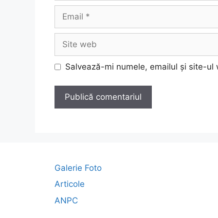
Email
Site
web
Salvează-mi numele, emailul și site-ul
A
l
t
e
r
Galerie Foto
n
Articole
a
ANPC
t
i