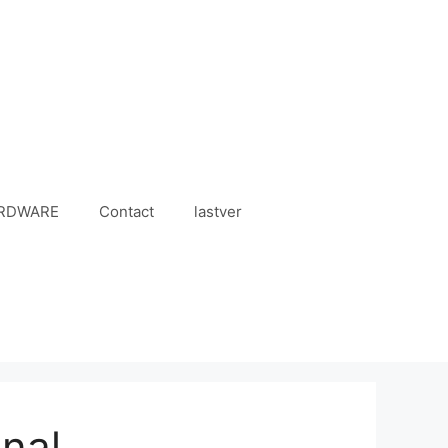
RDWARE
Contact
lastver
nal