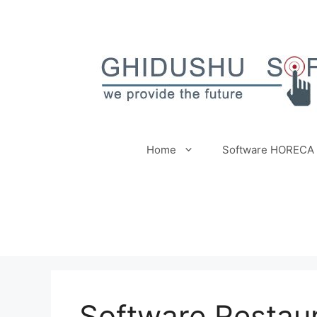
Sari
la
conținut
Home
Software HORECA
Software Restaur