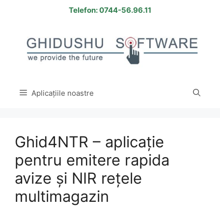
Sari
Telefon: 0744-56.96.11
la
conținut
Aplicațiile noastre
Ghid4NTR – aplicație
pentru emitere rapida
avize și NIR rețele
multimagazin