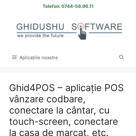
Sari
Telefon: 0744-56.96.11
la
conținut
Aplicațiile noastre
Ghid4POS – aplicație POS
vânzare codbare,
conectare la cântar, cu
touch-screen, conectare
la casa de marcat, etc.