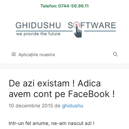
Sari
Telefon: 0744-56.96.11
la
conținut
Aplicațiile noastre
De azi existam ! Adica
avem cont pe FaceBook !
10 decembrie 2015
de
ghidushu
Intr-un fel anume, ne-am nascut azi !