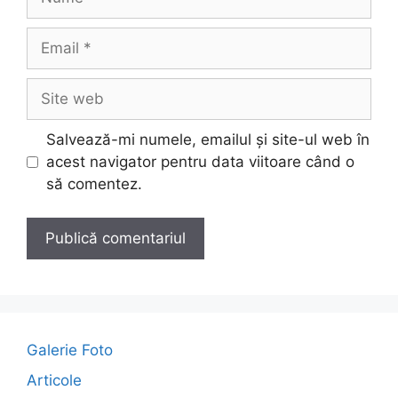
Email
Site
web
Salvează-mi numele, emailul și site-ul web în
acest navigator pentru data viitoare când o
să comentez.
A
l
t
e
Galerie Foto
r
Articole
n