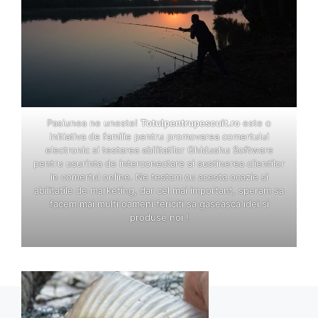
Pasiunea ne uneste!
Totulpentrupescuit.ro
este o
initiativa de familie pentru promovarea comertului
electronic si testarea abilitatilor Ghidushu Software
pentru usurinta de interconectare si sustinerea clientilor
in comertul online. Ne testam cu acesta ocazie si
abilitatile de marketing, dar cel mai important, speram sa
facem mai multi oameni fericiti sa gaseasca idei si
produse noi !