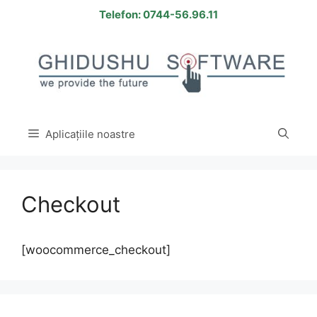
Sari
Telefon: 0744-56.96.11
la
conținut
Aplicațiile noastre
Checkout
[woocommerce_checkout]