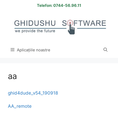
Sari
Telefon: 0744-56.96.11
la
conținut
Aplicațiile noastre
aa
ghid4dude_v54_190918
AA_remote